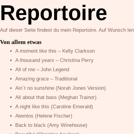
Reportoire
Zum
Inhalt
springen
Auf dieser Seite findest du mein Reportoire. Auf Wunsch ler
Von allem etwas
A moment like this – Kelly Clarkson
A thousand years – Christina Perry
All of me – John Legend
Amazing grace – Traditional
Ain´t no sunshine (Norah Jones Version)
All about that bass (Meghan Trainor)
A night like this (Caroline Emerald)
Atemlos (Helene Fischer)
Back to black (Amy Winehouse)