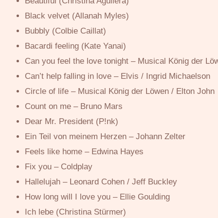
Beautiful (Christina Aguilera)
Black velvet (Allanah Myles)
Bubbly (Colbie Caillat)
Bacardi feeling (Kate Yanai)
Can you feel the love tonight – Musical König der Lö
Can’t help falling in love – Elvis / Ingrid Michaelson
Circle of life – Musical König der Löwen / Elton John
Count on me – Bruno Mars
Dear Mr. President (P!nk)
Ein Teil von meinem Herzen – Johann Zelter
Feels like home – Edwina Hayes
Fix you – Coldplay
Hallelujah – Leonard Cohen / Jeff Buckley
How long will I love you – Ellie Goulding
Ich lebe (Christina Stürmer)